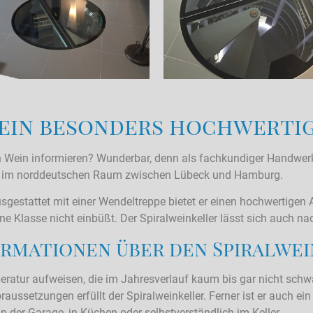
 ein besonders hochwerti
on Wein informieren? Wunderbar, denn als fachkundiger Handwe
 wir im norddeutschen Raum zwischen Lübeck und Hamburg.
Ausgestattet mit einer Wendeltreppe bietet er einen hochwertige
ne Klasse nicht einbüßt. Der Spiralweinkeller lässt sich auch n
ormationen über den Spiralwe
eratur aufweisen, die im Jahresverlauf kaum bis gar nicht schwa
aussetzungen erfüllt der Spiralweinkeller. Ferner ist er auch ei
in der Garage, in Küchen oder selbstverständlich im Keller.